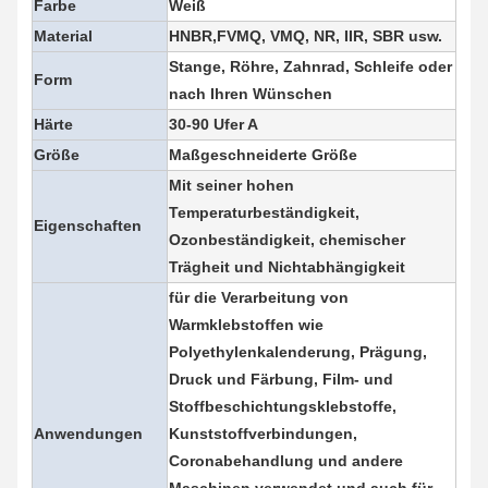
Farbe
Weiß
Material
HNBR,FVMQ, VMQ, NR, IIR, SBR usw.
Stange, Röhre, Zahnrad, Schleife
oder 
Form
nach Ihren Wünschen
Härte
30-90 Ufer A
Größe
Maßgeschneiderte Größe
Mit seiner hohen 
Temperaturbeständigkeit, 
Eigenschaften
Ozonbeständigkeit, chemischer 
Trägheit und Nichtabhängigkeit
für die Verarbeitung von 
Warmklebstoffen wie 
Polyethylenkalenderung, Prägung, 
Druck und Färbung, Film- und 
Stoffbeschichtungsklebstoffe, 
Anwendungen
Kunststoffverbindungen, 
Coronabehandlung und andere 