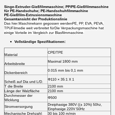
Singe-Extruder-Gießfilmmaschine; PP/PE-Gießfilmmaschine
für PE-Handschuhe; PE-Handschuhfilmmachine
PE-Gießfilm-Extrusionsmaschine
Gesamtansicht der Produktionslinie
Das hier.
Maschine
kann gegossen werden
PE
, PP, EVA
, PEVA,
TPU
Filme
die weit verbreitet für
Die Verpackungsmaschine hat
einige Vorteile im Vergleich zur Blasfilmmaschine.
Vollständige Spezifikationen:
CPE/TPE
Material
Maximal 1800 mm
Arbeitsbreite
0.015 mm bis 0,1 mm
Dickenbereich
Φ110 × 35:1 X 1
Scheiß auf Dia und L/D.
T die Breite
2100 mm
Länge der Walzfläche
2100 mm
Durchmesser der
Φ500
Wicklung
Dreiphasige 380V ((± 10%) 50hz,
Stromversorgung
Einphasige 220V 50Hz
Mechanische Drehzahl:
30 bis 100 m/min